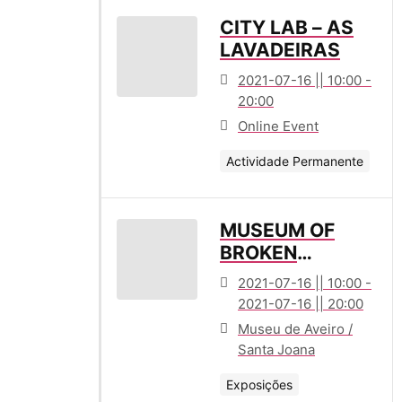
CITY LAB – AS
LAVADEIRAS
2021-07-16 || 10:00 -
20:00
Online Event
Actividade Permanente
MUSEUM OF
BROKEN
RELATIONSHIPS
2021-07-16 || 10:00 -
/ POP-UP
2021-07-16 || 20:00
Museu de Aveiro /
Santa Joana
Exposições